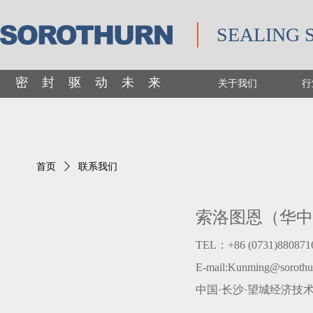
SEALING 
密 封 驱 动 未 来
关于我们
行
首页
ꄲ
联系我们
索洛图恩（华中
TEL：+86 (0731)880871
E-mail:Kunming@sorothu
中国·长沙·望城经济技